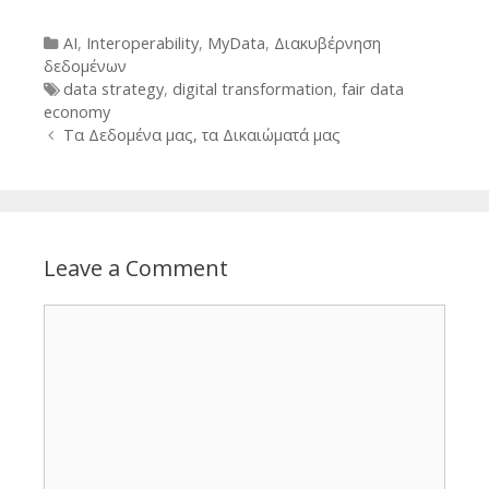
Categories
AI
,
Interoperability
,
MyData
,
Διακυβέρνηση
δεδομένων
Tags
data strategy
,
digital transformation
,
fair data
economy
Post
Τα Δεδομένα μας, τα Δικαιώματά μας
navigation
Leave a Comment